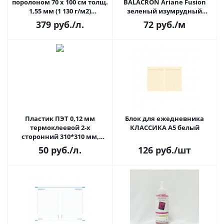
поролоном 70 х 100 см толщ.
BALACRON Ariane Fusion
1,55 мм (1 130 г/м2)
зеленый изумрудный
MOORMAN FOAMBOARD (1
(76321/76792, 1 п.м., шир. 1,06
379
руб.
/л.
72
руб.
/м
лист)
м)
Пластик ПЭТ 0,12 мм
Блок для ежедневника
термоклеевой 2-х
КЛАССИКА А5 белый
сторонний 310*310 мм,
прозрачный
50
руб.
/л.
126
руб.
/шт