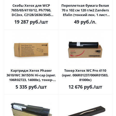
Скобы Xerox для WCP
Переплетная бумага белая
7655/65/4110/12, Ph7760,
70 х 102 см 120 г/м2 Zanders
DC2xx, C2128/2636/3545
Efalin (тонкий лен, 1 лист,
(008R12925), картридж со
арт. 109)
19 287
руб.
/шт
49
руб.
/л.
скобами 4x5000шт.
Картридж Xerox Phaser
Тонер Xerox WC Pro 4110
3610/WC 3615DN Hi-cap (ориг.
(ориг. 006R01237/006R01583,
106R02723, 14000к), тонер-
81000к)
картридж
5 335
руб.
/шт
12 676
руб.
/шт