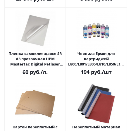
Пленка самоклеящаяся SR
Чернила Epson для
A3 прозрачная UPM
картриджей
Mastertac Digital Petlaser
L800/L801/L805/L810/L850/L1800
Gloss Clearl 97А
light magenta, 100мл, InkTec
60
руб.
/л.
194
руб.
/шт
(полиэстровая 192 г/м2,
(E0017-100MLM)
7147321, 1 лист)
Картон переплетный с
Переплетный материал