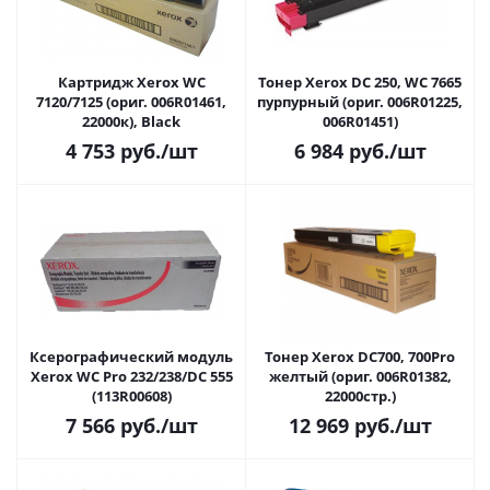
Картридж Xerox WC
Тонер Xerox DC 250, WC 7665
7120/7125 (ориг. 006R01461,
пурпурный (ориг. 006R01225,
22000к), Black
006R01451)
4 753
руб.
/шт
6 984
руб.
/шт
Ксерографический модуль
Тонер Xerox DC700, 700Pro
Xerox WC Pro 232/238/DC 555
желтый (ориг. 006R01382,
(113R00608)
22000стр.)
7 566
руб.
/шт
12 969
руб.
/шт