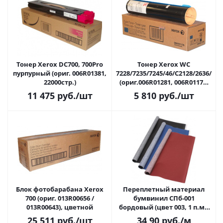
Тонер Xerox DC700, 700Pro
Тонер Xerox WC
пурпурный (ориг. 006R01381,
7228/7235/7245/46/C2128/2636/354
22000стр.)
(ориг.006R01281, 006R01176,
16000копий) синий
11 475
руб.
/шт
5 810
руб.
/шт
Блок фотобарабана Xerox
Переплетный материал
700 (ориг. 013R00656 /
бумвинил СПб-001
013R00643), цветной
бордовый (цвет 003, 1 п.м.,
шир. 0,83 м)
25 511
руб.
/шт
34,90
руб.
/м