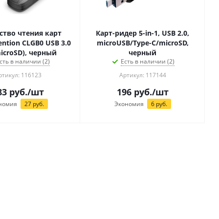
ство чтения карт
Карт-ридер 5-in-1, USB 2.0,
ntion CLGB0 USB 3.0
microUSB/Type-C/microSD,
icroSD), черный
черный
сть в наличии (2)
Есть в наличии (2)
ртикул: 116123
Артикул: 117144
83
руб.
/шт
196
руб.
/шт
номия
27
руб.
Экономия
6
руб.