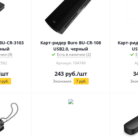
BU-CR-3103
Карт-ридер Buro BU-CR-108
Карт-рид
рный
USB2.0, черный
US
чии (4)
Есть в наличии (2)
Е
2562
Артикул: 104749
А
/шт
243
руб.
/шт
3
0
руб.
Экономия
7
руб.
Эко