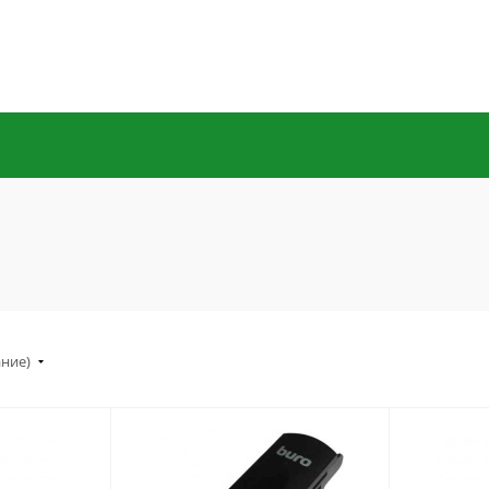
ание)