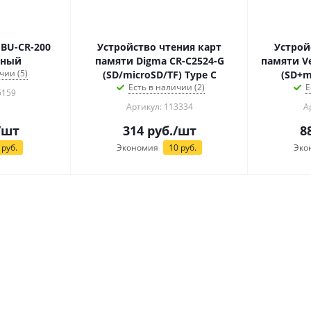
 BU-CR-200
Устройство чтения карт
Устрой
рный
памяти Digma CR-С2524-G
памяти Ve
чии (5)
(SD/microSD/TF) Type C
(SD+m
Есть в наличии (2)
Е
6159
Артикул: 113334
А
/шт
314
руб.
/шт
8
руб.
Экономия
10
руб.
Эко