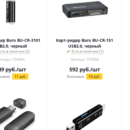
ер Buro BU-CR-3101
Карт-ридер Buro BU-CR-151
B2.0, черный
USB2.0, черный
сть в наличии (2)
Есть в наличии (1)
ртикул: 102864
Артикул: 107068
49
руб.
/шт
592
руб.
/шт
номия
11
руб.
Экономия
18
руб.