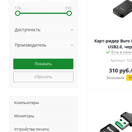
174
910
Доступность
Карт-ридер Buro 
Производитель
USB2.0, че
Есть в нали
Артикул: 10
310
руб.
Сбросить
Экономия
1
Компьютеры
Мониторы
Устройства печати,