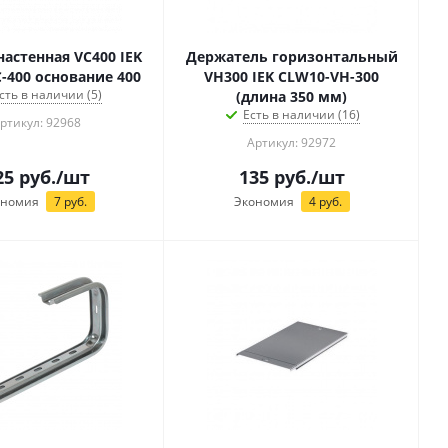
настенная VC400 IEK
Держатель горизонтальный
-400 основание 400
VH300 IEK CLW10-VH-300
сть в наличии (5)
(длина 350 мм)
Есть в наличии (16)
ртикул: 92968
Артикул: 92972
25
руб.
/шт
135
руб.
/шт
ономия
7
руб.
Экономия
4
руб.