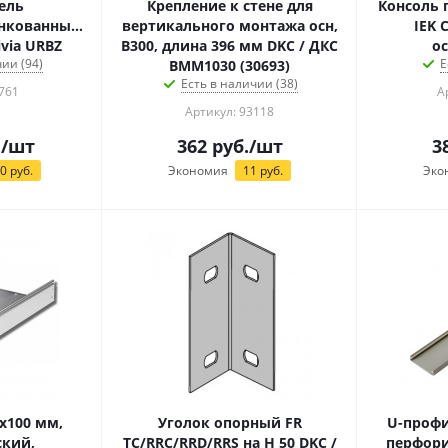
ель
Крепление к стене для
Консоль 
нкованный,
вертикального монтажа осн,
IEK 
ivia URBZ
В300, длина 396 мм DKC / ДКС
ос
ии (94)
Е
BMM1030 (30693)
Есть в наличии (38)
761
А
Артикул: 93118
.
/шт
362
руб.
/шт
3
30
руб.
Экономия
11
руб.
Эко
х100 мм,
Уголок опорный FR
U-профи
ский,
TC/RRC/RRD/RRS на H 50 DKC /
перфори