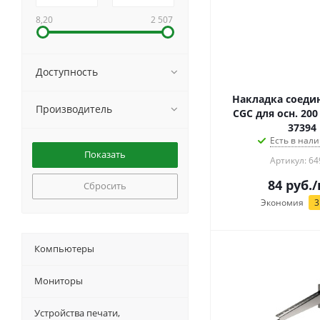
8,20
2 507
Доступность
Накладка соеди
Производитель
CGC для осн. 200
37394
Есть в нали
Артикул: 64
84
руб.
/
Сбросить
Экономия
3
Компьютеры
Мониторы
Устройства печати,