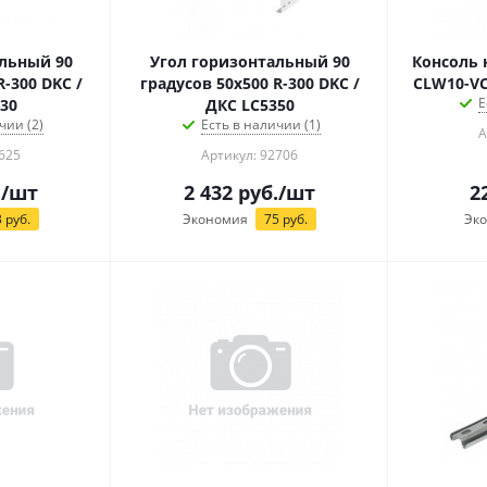
льный 90
Угол горизонтальный 90
Консоль 
R-300 DKC /
градусов 50x500 R-300 DKC /
CLW10-VC
Е
30
ДКС LC5350
чии (2)
Есть в наличии (1)
А
625
Артикул: 92706
.
/шт
2 432
руб.
/шт
2
3
руб.
Экономия
75
руб.
Эк