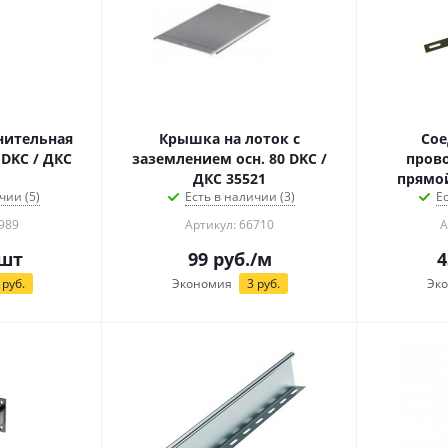
нительная
Крышка на лоток с
Сое
 DKC / ДКС
заземлением осн. 80 DKC /
прово
ДКС 35521
прямой
чии (5)
Есть в наличии (3)
Е
989
Артикул: 66710
А
шт
99
руб.
/м
4
руб.
Экономия
3
руб.
Эк