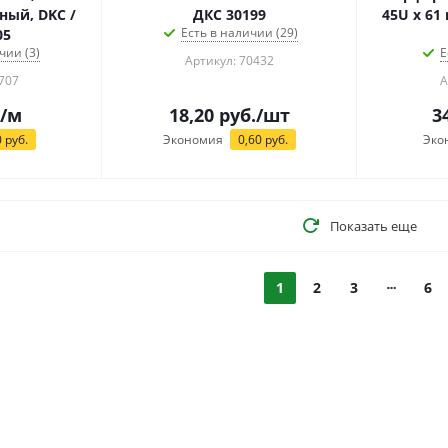
ый, DKC /
ДКС 30199
45U x 61
Есть в наличии (29)
05
чии (3)
Е
Артикул: 70432
707
А
/м
18,20
руб.
/шт
3
0
руб.
Экономия
0,60
руб.
Эко
Показать еще
1
2
3
6