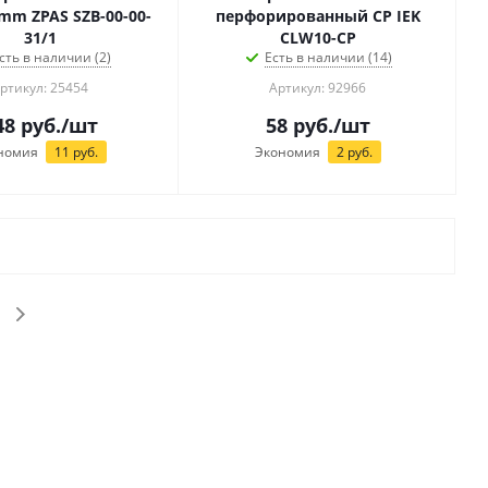
 mm ZPAS SZB-00-00-
перфорированный CP IEK
31/1
CLW10-CP
сть в наличии (2)
Есть в наличии (14)
ртикул: 25454
Артикул: 92966
48
руб.
/шт
58
руб.
/шт
номия
11
руб.
Экономия
2
руб.