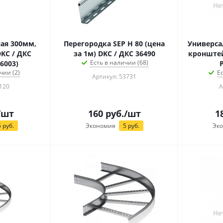
ая 300мм,
Перегородка SEP H 80 (цена
Универс
KC / ДКС
за 1м) DKC / ДКС 36490
кронштей
Есть в наличии (68)
6003)
чии (2)
Е
Артикул: 53731
120
А
/шт
160
руб.
/шт
1
5
руб.
Экономия
5
руб.
Эк