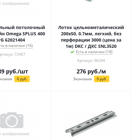
альный потолочный
Лоток цельнометалический
н Omega SPLUS 400
200х50, 0.7мм, легкий, без
PG 62021404
перфорации 3000 (цена за
сть в наличии (16)
1м) DKC / ДКС SNL3520
Есть в наличии (18)
ртикул: 72467
Артикул: 96294
89
руб.
/шт
276
руб.
/м
ономия
6
руб.
Экономия
9
руб.