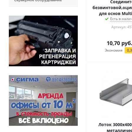
Соединит
безвинтовой,оци
для основ Mult
Есть в налич
Артикул: 45
10,70
руб
Экономия
0,
Лоток 3000x400
металличе