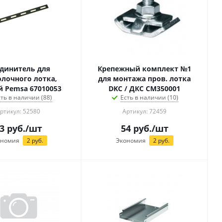
динитель для
Крепежный комплект №1
лочного лотка,
для монтажа пров. лотка
 Pemsa 67010053
DKC / ДКС CM350001
сть в наличии (88)
Есть в наличии (10)
ртикул: 52580
Артикул: 72459
3
руб.
/шт
54
руб.
/шт
ономия
2
руб.
Экономия
2
руб.