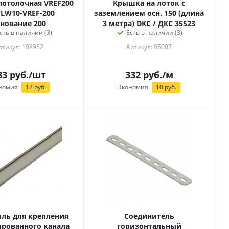
потолочная VREF200
Крышка на лоток с
CLW10-VREF-200
заземлением осн. 150 (длина
нование 200
3 метра) DKC / ДКС 35523
сть в наличии (3)
Есть в наличии (3)
ртикул: 108952
Артикул: 85007
83
руб.
/шт
332
руб.
/м
номия
12
руб.
Экономия
10
руб.
ль для крепления
Соединитель
рованного канала
горизонтальный