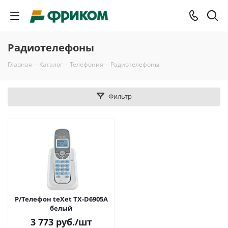
Радиотелефоны
Главная
-
Каталог
-
Телефония
-
Радиотелефоны
Фильтр
Р/Телефон teXet TX-D6905А
белый
3 773
руб.
/шт