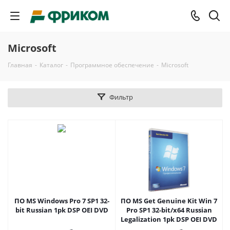
Microsoft
Главная
-
Каталог
-
Программное обеспечение
-
Microsoft
Фильтр
ПО MS Windows Pro 7 SP1 32-
ПО MS Get Genuine Kit Win 7
bit Russian 1pk DSP OEI DVD
Pro SP1 32-bit/x64 Russian
Legalization 1pk DSP OEI DVD