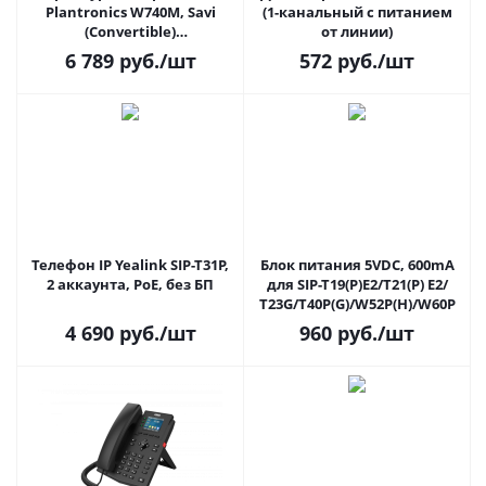
Plantronics W740M, Savi
(1-канальный с питанием
(Convertible)
от линии)
оптимизирована для
6 789
руб.
/шт
572
руб.
/шт
Microsoft Office
Communicator и Lync ( PL-
W740/A-M)
Телефон IP Yealink SIP-T31P,
Блок питания 5VDC, 600mA
2 аккаунта, PoE, без БП
для SIP-T19(P)E2/T21(P) E2/
Т23G/T40P(G)/W52P(H)/W60P
4 690
руб.
/шт
960
руб.
/шт