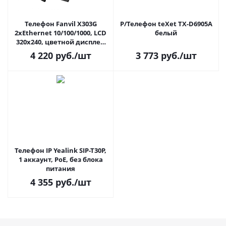
Телефон Fanvil X303G
Р/Телефон teXet TX-D6905А
2xEthernet 10/100/1000, LCD
белый
320x240, цветной дисплей
2,4, 6 Parties conference, 3
4 220
руб.
/шт
3 773
руб.
/шт
Line Key, HD voice, 4 SIP Line,
Opus+IPV6, PSU,
Телефон IP Yealink SIP-T30P,
1 аккаунт, PoE, без блока
питания
4 355
руб.
/шт