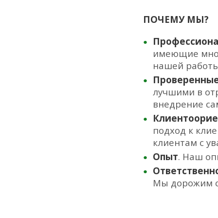
ПОЧЕМУ МЫ?
Профессиона
имеющие мног
нашей работы
Проверенные
лучшими в от
внедрение са
Клиентоорие
подход к кли
клиентам с у
Опыт
. Наш оп
Ответственн
Мы дорожим с