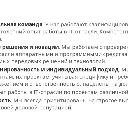
льная команда
. У нас работают квалифициро
олетний опыт работы в IT-отрасли. Компетентн
.
 решения и новации
. Мы работаем с провер
расли аппаратными и программными средства
мых передовых решений и технологий.
нированность
и индивидуальный подход
. 
ентам, их проектам, учитывая специфику и тре
важением и ответственностью, нацелены на дол
ыт работы в IT-отрасли по проектам различной
ость
. Мы всегда ориентированы на строгое вы
воей деловой репутацией.