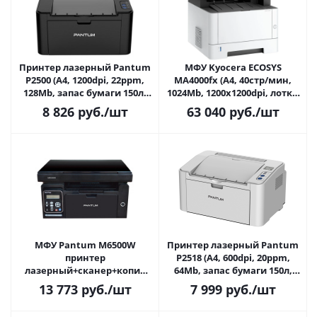
Принтер лазерный Pantum
МФУ Kyocera ECOSYS
P2500 (А4, 1200dpi, 22ppm,
MA4000fx (A4, 40стр/мин,
128Mb, запас бумаги 150л,
1024Mb, 1200x1200dpi, лотки
USB2.0, до 15000стр/мес)
250+100 л, DADF, дуплекс,
8 826
руб.
/шт
63 040
руб.
/шт
USB/LAN, 80000стр/мес,
факс, Европа, 110C1B3NL0)
МФУ Pantum M6500W
Принтер лазерный Pantum
принтер
P2518 (А4, 600dpi, 20ppm,
лазерный+сканер+копир
64Mb, запас бумаги 150л,
(A4, 22ppm, 1200dpi, 128Mb,
USB2.0, до 15000стр/мес)
13 773
руб.
/шт
7 999
руб.
/шт
лоток 150л, USB2.0, до
20000стр/мес)