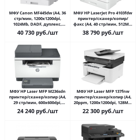
МФУ Canon MF445dw (A4, 36
МФУ HP LaserJet Pro 4103fdw
стр/мин, 1200x1200dpi,
принтер/сканер/копир/
1024Mb, DADF, дуплекс,
факс (A4, 40 стр/мин, 512Mb,
USB/LAN/Wi-Fi, 80000 стр/
1200dpi, DADF, дуплекс,
40 730
руб.
/шт
38 790
руб.
/шт
мес)
USB/LAN/WiFi, нагрузка до
80000 стр/мес.)
МФУ HP Laser MFP M236sdn
МФУ HP Laser MFP 137fnw
принтер/сканер/копир (A4,
принтер/сканер/копир (A4,
29 стр/мин, 600x600dpi,
20ppm, 1200x1200dpi, 128Mb,
64Mb, лоток 150л, дуплекс,
USB/LAN, до 10000стр/мес)
24 240
руб.
/шт
22 300
руб.
/шт
ADF, USB/LAN, до 20000стр/
мес)