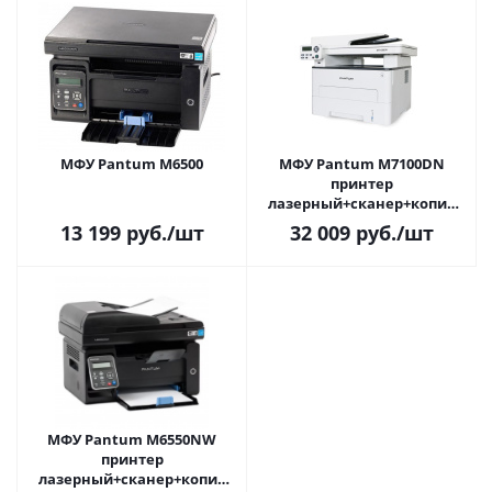
МФУ Pantum M6500
МФУ Pantum M7100DN
принтер
лазерный+сканер+копир
(A4, 33ppm, 1200dpi, 256Mb,
13 199
руб.
/шт
32 009
руб.
/шт
лоток 250л, ADF, USB/LAN, до
60000стр/мин.)
МФУ Pantum M6550NW
принтер
лазерный+сканер+копир