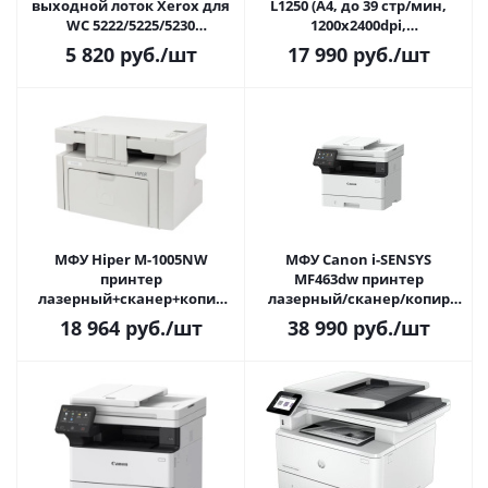
выходной лоток Xerox для
L1250 (A4, до 39 стр/мин,
WC 5222/5225/5230
1200x2400dpi,
(497K03640)
монохромный, дуплекс,
5 820
руб.
/шт
17 990
руб.
/шт
СНПЧ, USB2.0/LAN/Wi-Fi, в
комплекте чернила на
11000стр)
МФУ Hiper M-1005NW
МФУ Canon i-SENSYS
принтер
MF463dw принтер
лазерный+сканер+копир
лазерный/сканер/копир
(A4, 22ppm, 1200dpi, 256Mb,
(A4, 40 стр/мин, 1200 dpi, 1Гб,
18 964
руб.
/шт
38 990
руб.
/шт
ADF на 35л, USB2.0/LAN/Wi-
DADF, USB/LAN/WiFi, 80000
Fi, до 10000стр/мин) серый
стр)