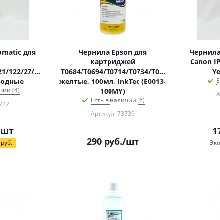
omatic для
Чернила Epson для
Чернила
картриджей
Canon I
21/122/27/28
T0684/T0694/T0714/T0734/T0884/T0894/T0914/
Y
Е
водные
желтые, 100мл, InkTec (E0013-
чии (4)
100MY)
А
Есть в наличии (6)
722
Артикул: 73739
/шт
1
290
руб.
/шт
руб.
Эк