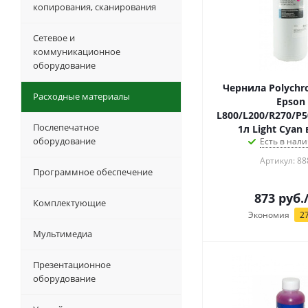
копирования, сканирования
Сетевое и
коммуникационное
оборудование
Чернила Polychr
Расходные материалы
Epson
L800/L200/R270/P5
Послепечатное
1л Light Cyan
оборудование
Есть в нали
Артикул: 88
Программное обеспечение
873
руб.
Комплектующие
Экономия
2
Мультимедиа
Презентационное
оборудование