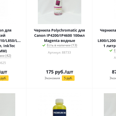
on для
Чернила Polychromatic для
Чернила
жей
Canon IP4200/IP4600 100мл
10/L850/L1800
Magenta водные
L800/L200
Есть в наличии (13)
, InkTec
1 литр
Е
0MM)
Артикул: 88733
ии (42)
А
3625
/шт
175
руб.
/шт
8
руб.
Экономия
5
руб.
Эко