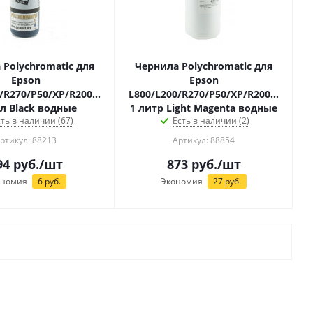
 Polychromatic для
Чернила Polychromatic для
Epson
Epson
/R270/P50/XP/R200/C79/C67
L800/L200/R270/P50/XP/R200/C79/C6
л Black водные
1 литр Light Magenta водные
сть в наличии (67)
Есть в наличии (2)
ртикул: 88213
Артикул: 88854
94
руб.
/шт
873
руб.
/шт
ономия
6
руб.
Экономия
27
руб.