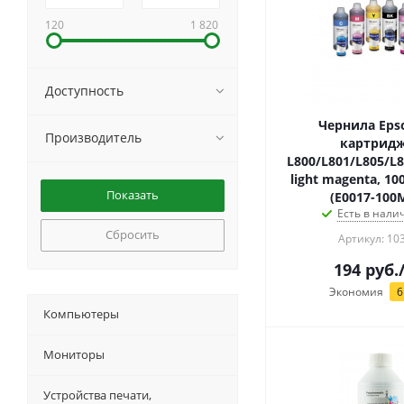
120
1 820
Доступность
Чернила Eps
Производитель
картрид
L800/L801/L805/L8
light magenta, 10
(E0017-100
Есть в налич
Сбросить
Артикул: 10
194
руб.
Экономия
6
Компьютеры
Мониторы
Устройства печати,