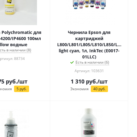
 Polychromatic для
Чернила Epson для
P4200/IP4600 100мл
картриджей
T0924/T1004/T1034
ellow водные
L800/L801/L805/L810/L850/L1800
сть в наличии (8)
light cyan, 1л, InkTec (E0017-
01LLC)
ртикул: 88734
Есть в наличии (6)
Артикул: 103631
75
руб.
/шт
1 310
руб.
/шт
ономия
5
руб.
Экономия
40
руб.