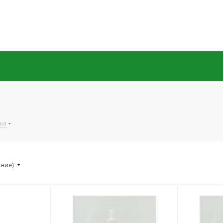
а
ка
ание)