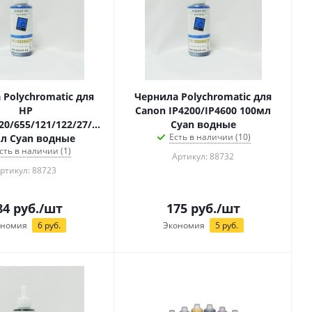
 Polychromatic для
Чернила Polychromatic для
HP
Canon IP4200/IP4600 100мл
20/655/121/122/27/28
Cyan водные
Есть в наличии (10)
л Cyan водные
сть в наличии (1)
Артикул: 88732
ртикул: 88723
84
руб.
/шт
175
руб.
/шт
ономия
6
руб.
Экономия
5
руб.