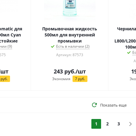
omatic для
Промывочная жидкость
Чернила
00мл Cyan
500мл для внутренней
стойкие
промывки
L800/L200
чии (9)
Есть в наличии (2)
100м
Е
575
Артикул: 87573
А
/шт
243
руб.
/шт
1
руб.
Экономия
7
руб.
Эк
Показать еще
1
2
3