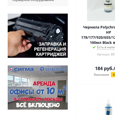
Чернила Polychr
HP
178/177/920/655/1
100мл Black 
Есть в нали
Артикул: 88
184
руб.
Экономия
6