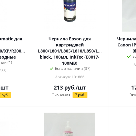
omatic для
Чернила Epson для
Чернила
картриджей
Canon I
0/XP/R200/C79/C67
L800/L801/L805/L810/L850/L1800
B
Е
 водные
black, 100мл, InkTec (E0017-
чии (1)
100MB)
А
Есть в наличии (37)
855
Артикул: 101886
/шт
213
руб.
/шт
1
7
руб.
Экономия
7
руб.
Эк