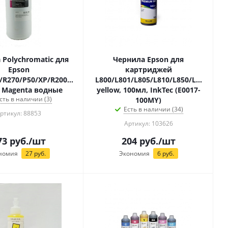
 Polychromatic для
Чернила Epson для
Epson
картриджей
/R270/P50/XP/R200/C79/C67
L800/L801/L805/L810/L850/L1800
 Magenta водные
yellow, 100мл, InkTec (E0017-
сть в наличии (3)
100MY)
Есть в наличии (34)
ртикул: 88853
Артикул: 103626
73
руб.
/шт
204
руб.
/шт
номия
27
руб.
Экономия
6
руб.