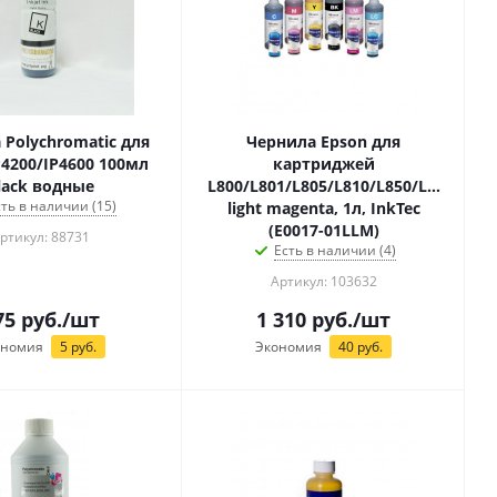
 Polychromatic для
Чернила Epson для
P4200/IP4600 100мл
картриджей
lack водные
L800/L801/L805/L810/L850/L1800
сть в наличии (15)
light magenta, 1л, InkTec
(E0017-01LLM)
ртикул: 88731
Есть в наличии (4)
Артикул: 103632
75
руб.
/шт
1 310
руб.
/шт
ономия
5
руб.
Экономия
40
руб.