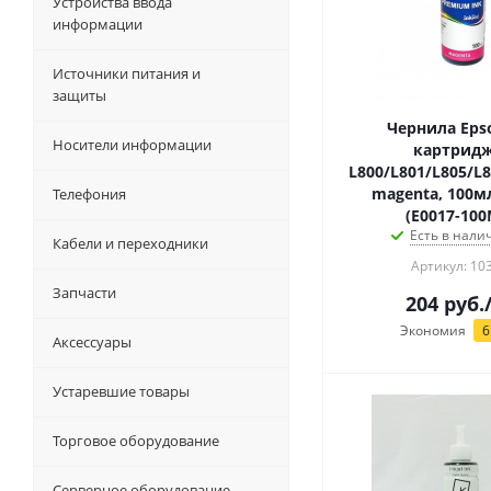
Устройства ввода
информации
Источники питания и
защиты
Чернила Eps
Носители информации
картрид
L800/L801/L805/L8
magenta, 100мл
Телефония
(E0017-10
Есть в налич
Кабели и переходники
Артикул: 10
Запчасти
204
руб.
Экономия
6
Аксессуары
Устаревшие товары
Торговое оборудование
Серверное оборудование