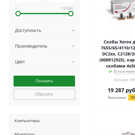
1
19 884
Доступность
Скобы Xerox 
Производитель
7655/65/4110/12
DC2xx, C2128/2
(008R12925), ка
Цвет
скобами 4x5
Есть в нали
Артикул: 66
19 287
руб
Сбросить
Экономия
59
Компьютеры
Мониторы