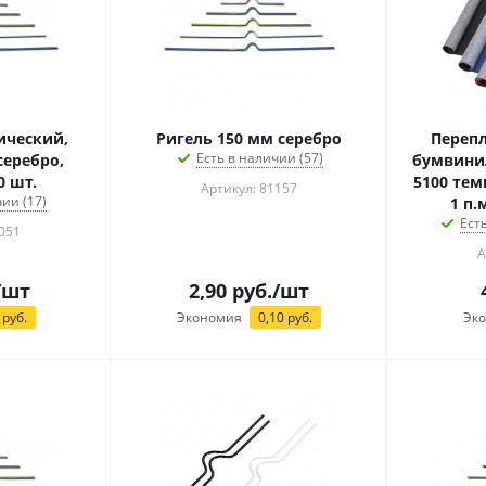
ический,
Ригель 150 мм серебро
Переп
Есть в наличии (57)
серебро,
бумвини
0 шт.
5100 тем
Артикул: 81157
ии (17)
1 п.
Ест
051
А
/шт
2,90
руб.
/шт
руб.
Экономия
0,10
руб.
Эк