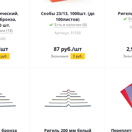
ический,
Скобы 23/13, 1000шт. (до
Ригел
Е
бронза,
100листов)
Есть в наличии (6)
0 шт.
А
ии (18)
Артикул: 31530
049
/шт
87
руб.
/шт
2,
руб.
Экономия
3
руб.
Экон
 бронза
Ригель 200 мм белый
Переплет