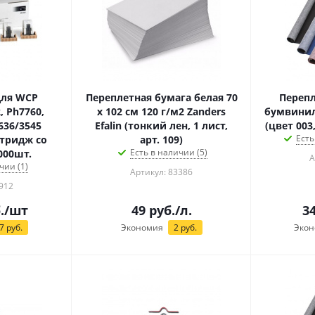
для WCP
Переплетная бумага белая 70
Переп
, Ph7760,
х 102 см 120 г/м2 Zanders
бумвинил
636/3545
Efalin (тонкий лен, 1 лист,
(цвет 003,
Есть
ртридж со
арт. 109)
Есть в наличии (5)
000шт.
А
чии (1)
Артикул: 83386
912
.
/шт
49
руб.
/л.
34
7
руб.
Экономия
2
руб.
Экон