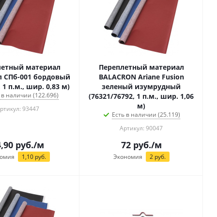
летный материал
Переплетный материал
 СПб-001 бордовый
BALACRON Ariane Fusion
 1 п.м., шир. 0,83 м)
зеленый изумрудный
 в наличии (122.696)
(76321/76792, 1 п.м., шир. 1,06
м)
ртикул: 93447
Есть в наличии (25.119)
Артикул: 90047
,90
руб.
/м
72
руб.
/м
омия
1,10
руб.
Экономия
2
руб.