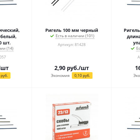
ический,
Ригель 100 мм черный
Ригель
Есть в наличии (101)
 белый,
длина
0 шт.
уп
Артикул: 81428
ии (14)
Е
057
А
/шт
2,90
руб.
/шт
1
руб.
Экономия
0,10
руб.
Эк