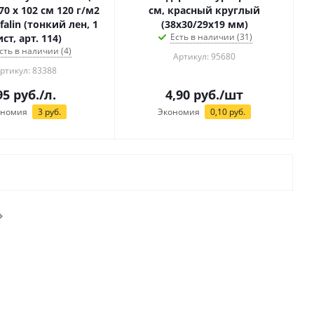
см, красный круглый
falin (тонкий лен, 1
(38х30/29х19 мм)
Есть в наличии (31)
ст, арт. 114)
сть в наличии (4)
Артикул: 95680
ртикул: 83388
95
руб.
/л.
4,90
руб.
/шт
ономия
3
руб.
Экономия
0,10
руб.