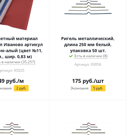
летный материал
Ригель металлический,
л Иваново артикул
длина 250 мм белый,
но-алый (цвет №11,
упаковка 50 шт.
Есть в наличии (8)
м., шир. 0,83 м)
ь в наличии (35.257)
Артикул: 93056
ртикул: 95025
49
руб.
/м
175
руб.
/шт
ономия
2
руб.
Экономия
5
руб.