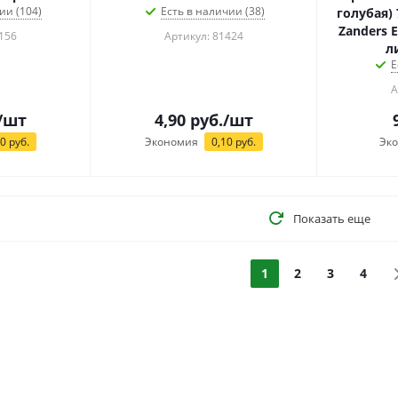
ии (104)
Есть в наличии (38)
голубая) 70 х 102 см 120 г/м2
Zanders E
156
Артикул: 81424
ли
Е
А
/шт
4,90
руб.
/шт
10
руб.
Экономия
0,10
руб.
Эк
Показать еще
1
2
3
4