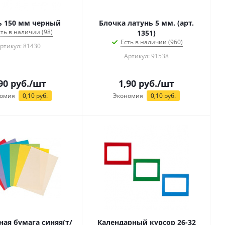
ь 150 мм черный
Блочка латунь 5 мм. (арт.
сть в наличии (98)
1351)
Есть в наличии (960)
ртикул: 81430
Артикул: 91538
90
руб.
/шт
1,90
руб.
/шт
омия
0,10
руб.
Экономия
0,10
руб.
ная бумага синяя(т/
Календарный курсор 26-32