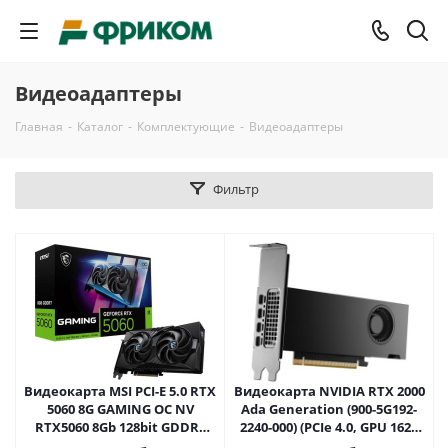
Видеоадаптеры
Главная
-
Каталог
-
Комплектующие
-
Видеоадаптеры
Фильтр
Видеокарта MSI PCI-E 5.0 RTX
Видеокарта NVIDIA RTX 2000
5060 8G GAMING OC NV
Ada Generation (900-5G192-
RTX5060 8Gb 128bit GDDR7
2240-000) (PCIe 4.0, GPU 1620
2640/28000/HDMIx1/DPx3/HD
МГц, 16 ГБ GDDR6, 128 бит, 4