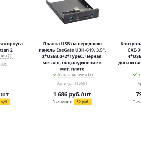
я корпуса
Планка USB на переднюю
Контролл
azan 2
панель ExeGate U3H-619, 3,5",
EXE-31
чии (1)
2*USB3.0+2*TypeC, черная,
4*USB
металл, подсоединение к
доп.питан
0035
мат. плате
Есть в наличии (3)
Е
Артикул: 115691
А
/шт
1 686
руб.
/шт
7
руб.
Экономия
52
руб.
Эко