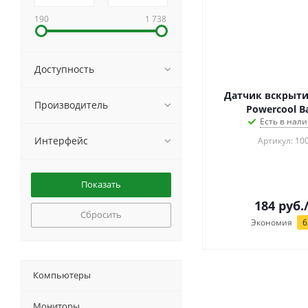
190
1 738
Доступность
Датчик вскрыти
Производитель
Powercool B
Есть в нали
Интерфейс
Артикул: 10
184
руб.
Сбросить
Экономия
6
Компьютеры
Мониторы