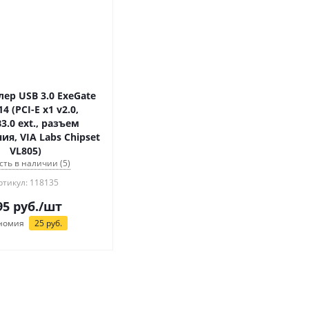
ер USB 3.0 ExeGate
4 (PCI-E x1 v2.0,
3.0 ext., разъем
ия, VIA Labs Chipset
VL805)
сть в наличии (5)
ртикул: 118135
95
руб.
/шт
номия
25
руб.